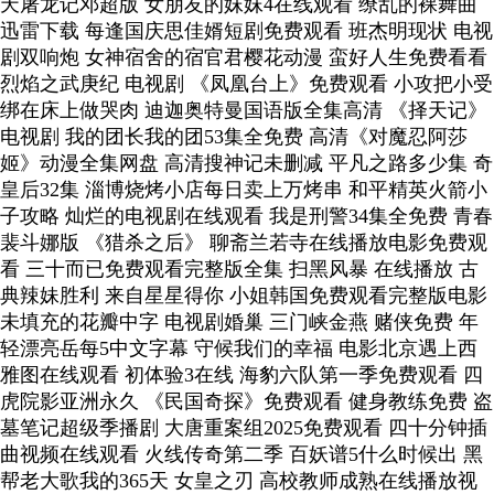
天屠龙记邓超版 女朋友的妺妺4在线观看 缭乱的裸舞曲
迅雷下载 每逢国庆思佳婿短剧免费观看 班杰明现状 电视
剧双响炮 女神宿舍的宿官君樱花动漫 蛮好人生免费看看
烈焰之武庚纪 电视剧 《凤凰台上》免费观看 小攻把小受
绑在床上做哭肉 迪迦奥特曼国语版全集高清 《择天记》
电视剧 我的团长我的团53集全免费 高清《对魔忍阿莎
姬》动漫全集网盘 高清搜神记未删减 平凡之路多少集 奇
皇后32集 淄博烧烤小店每日卖上万烤串 和平精英火箭小
子攻略 灿烂的电视剧在线观看 我是刑警34集全免费 青春
裴斗娜版 《猎杀之后》 聊斋兰若寺在线播放电影免费观
看 三十而已免费观看完整版全集 扫黑风暴 在线播放 古
典辣妹胜利 来自星星得你 小姐韩国免费观看完整版电影
未填充的花瓣中字 电视剧婚巢 三门峡金燕 赌侠免费 年
轻漂亮岳每5中文字幕 守候我们的幸福 电影北京遇上西
雅图在线观看 初体验3在线 海豹六队第一季免费观看 四
虎院影亚洲永久 《民国奇探》免费观看 健身教练免费 盗
墓笔记超级季播剧 大唐重案组2025免费观看 四十分钟插
曲视频在线观看 火线传奇第二季 百妖谱5什么时候出 黑
帮老大歌我的365天 女皇之刃 高校教师成熟在线播放视