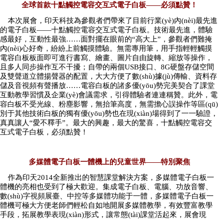
全球首款十點觸控電容交互式電子白板——必須點贊！
本次展會，印天科技為參觀者們帶來了目前行業(yè)內(nèi)最先進
的電子白板——十點觸控電容交互式電子白板。技術最先進，體驗
感最好，互動性最強……面對擺在眼前的“高大上”，參觀者們難掩
內(nèi)心好奇，紛紛上前觸摸體驗。無需專用筆，用手指輕輕觸摸
電容白板板面即可進行書寫、繪畫、圖片自由旋轉、縮放等操作，
且多人同步操作互不干擾；自帶的兩個USB接口、8G硬盤存儲空間
及雙聲道立體揚聲器的配置，大大方便了數(shù)據(jù)傳輸、資料存
儲及音視頻有聲播放……電容白板的諸多優(yōu)勢完美契合了課堂
互動教學習慣及企業(yè)會議需求，引得體驗者連連稱贊。此外，電
容白板不受光線、粉塵影響，無抬筆高度，無需擔心誤操作等區(qū)
別于其他技術白板的獨有優(yōu)勢也在現(xiàn)場得到了一一驗證，
真真讓人“愛不釋手”。最大的興趣，最大的驚喜，十點觸控電容交
互式電子白板，必須點贊！
多媒體電子白板一體機上的兒童世界——特別聚焦
作為印天2014全新推出的智慧課堂解決方案，多媒體電子白板一
體機的亮相也受到了極大歡迎。集成電子白板、電腦、功放音響、
數(shù)字視頻展臺、中控等多媒體功能于一體，多媒體電子白板一
體機可極大方便老師們輕松自如地開展多媒體教學，有效豐富教學
手段，拓展教學表現(xiàn)形式，讓常態(tài)課堂活起來，展會現