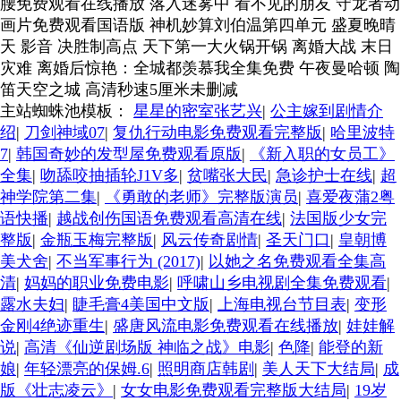
腰免费观看在线播放 落入迷雾中 看不见的朋友 守龙者动
画片免费观看国语版 神机妙算刘伯温第四单元 盛夏晚晴
天 影音 决胜制高点 天下第一大火锅开锅 离婚大战 末日
灾难 离婚后惊艳：全城都羡慕我全集免费 午夜曼哈顿 陶
笛天空之城 高清秒速5厘米未删减
主站蜘蛛池模板：
星星的密室张艺兴
|
公主嫁到剧情介
绍
|
刀剑神域07
|
复仇行动电影免费观看完整版
|
哈里波特
7
|
韩国奇妙的发型屋免费观看原版
|
《新入职的女员工》
全集
|
吻舔咬抽插轮J1V多
|
贫嘴张大民
|
急诊护士在线
|
超
神学院第二集
|
《勇敢的老师》完整版演员
|
喜爱夜蒲2粤
语快播
|
越战创伤国语免费观看高清在线
|
法国版少女完
整版
|
金瓶玉梅完整版
|
风云传奇剧情
|
圣天门口
|
皇朝博
美犬舍
|
不当军事行为 (2017)
|
以她之名免费观看全集高
清
|
妈妈的职业免费电影
|
呼啸山乡电视剧全集免费观看
|
露水夫妇
|
睫毛膏4美国中文版
|
上海电视台节目表
|
变形
金刚4绝迹重生
|
盛唐风流电影免费观看在线播放
|
娃娃解
说
|
高清《仙逆剧场版 神临之战》电影
|
色降
|
能登的新
娘
|
年轻漂亮的保姆.6
|
照明商店韩剧
|
美人天下大结局
|
成
版《壮志凌云》
|
女女电影免费观看完整版大结局
|
19岁