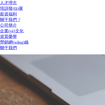
人才理念
培訓發(fā)展
薪資福利
關于我們
?
公司簡介
企業(yè)文化
資質榮譽
營銷網(wǎng)絡
關于我們