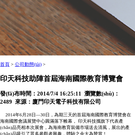
首頁
>
公司動態(tài)
>
印天科技助陣首屆海南國際教育博覽會
發(fā)布時間：2014/7/4 16:25:11 瀏覽數(shù)：
2489 來源：廈門印天電子科技有限公司
2014年6月28日—30日，為期三天的首屆海南國際教育博覽會在
海南國際會議展覽中心圓滿落下帷幕， 印天科技攜旗下代表產
(chǎn)品亮相本次展會，為海南教育裝備市場送去清風，展出的產
(chǎn)品吸引了眾多參觀者興趣，體驗之余大為贊賞！