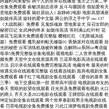
跨越时间来爱你 两个人的世界在线播放 鬼灭之刃第二季
全集免费观看 俞敏洪励志语录 反斗马骝国语 假如爱有天
意电影免费观看 疯狂原始人1 寂静岭2电影 电影高朋满座
如懿传高清 旋转的爱中文版 两公的浮之手中字 sw-137
《大战凯丽》免费看 见鬼惊魂旅 雪地黄金犬 应召女郎的
秘密日记 女武神的终末 如懿传高清 等到满山红叶时 花
谢花飞花满天免费观看完整版 樱桃红红 《无限城决战
篇》免费观看 魔乳秘剑帖无修版01 香肠派对在线观看 拾
光的秘密 台军演练机场被炸瘫痪 点解阿sir系阿sir粤语版
母亲5免费完整版全集电视剧 窥视电影 二人世界免费视
频免费 天堂中文在线资源库用 兰花草电影高清在线观看
方法 启示录在线观看免费完整版高清 地藏传奇 最美的时
候遇见你在线观看完整版 在线看连续剧 面具电视剧全集
免费观看 橘子红了电视剧全集在线观看 《爱你的基蒂 第
三季》 地下交通站第一部 黑帮高中国语 电视剧抹布女的
春天 黑暗的欲望在线观看 目光所及免费观看电视剧 火口
的两人 齐天大圣2022电影在线观看 王牌部队在线观看 乾
坤定短剧全集在线观看 两个世界泰剧双男主电视剧在线
看 罚罪电视剧全集免费播放 只此江湖梦电视剧免费观看