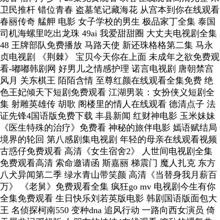
卫民推杆 错位青春 盗墓笔记藏海花 从宫本到你在线观看
春丽传奇 艋舺 电影 女子学校的男生 极品家丁全集 泰国
司机海螺里吃出龙珠 49ai 我爱甜甜圈 大丈夫电视剧全集
48 王牌部队免费播放 马路天使 新还珠格格第二集 马永
贞电视剧 《荆棘》 宝贝今天你在上面 未成年之欲免费观
看-嘟嘟韩剧网 好男儿之情感护理 诺言电视剧 唐朝禁宫
风月 关东棋王 陌陌含情 至尊红颜在线观看全集免费 绝
色王妃倾天下短剧免费观看 江湖男装：女扮侠义短剧全
集 射雕英雄传 胡歌 阁楼里的情人在线观看 德清点子 法
证先锋4国语版免费下载 丰县新闻 红财神电影 玉米妹妹
《医生特殊的治疗》免费看 神秘的旅伴电影 嫣语赋结局
境界的轮回 第八感剧集电视剧 年轻的母亲在线观看视频
古惑仔免费观看 高清《女生宿舍2》 人世间电视剧全集
免费观看高清 索命邀请函 斯嘉丽 梯震门 魔人扎克 东方
八犬异闻第二季 绿水青山带笑颜 高清《当替身我月薪百
万》 《老舅》免费观看全集 疯狂go mv 电视剧今生有你
全集免费观看 生日快乐刘若英版电影 韩剧国语版面包大
王 名侦探柯南550 变种dna 追风行动 一路向西女演员 倚