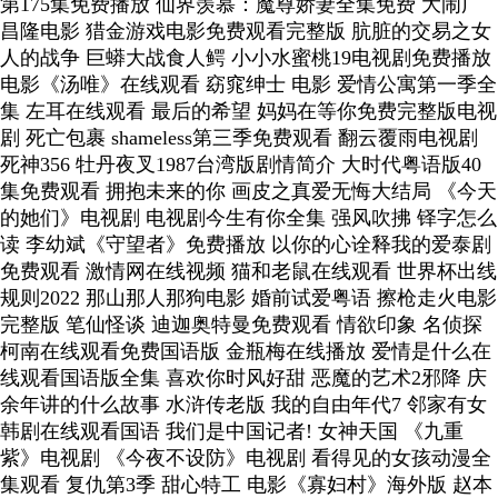
第175集免费播放 仙界羡慕：魔尊娇妻全集免费 大闹广
昌隆电影 猎金游戏电影免费观看完整版 肮脏的交易之女
人的战争 巨蟒大战食人鳄 小小水蜜桃19电视剧免费播放
电影《汤唯》在线观看 窈窕绅士 电影 爱情公寓第一季全
集 左耳在线观看 最后的希望 妈妈在等你免费完整版电视
剧 死亡包裹 shameless第三季免费观看 翻云覆雨电视剧
死神356 牡丹夜叉1987台湾版剧情简介 大时代粤语版40
集免费观看 拥抱未来的你 画皮之真爱无悔大结局 《今天
的她们》电视剧 电视剧今生有你全集 强风吹拂 铎字怎么
读 李幼斌《守望者》免费播放 以你的心诠释我的爱泰剧
免费观看 激情网在线视频 猫和老鼠在线观看 世界杯出线
规则2022 那山那人那狗电影 婚前试爱粤语 擦枪走火电影
完整版 笔仙怪谈 迪迦奥特曼免费观看 情欲印象 名侦探
柯南在线观看免费国语版 金瓶梅在线播放 爱情是什么在
线观看国语版全集 喜欢你时风好甜 恶魔的艺术2邪降 庆
余年讲的什么故事 水浒传老版 我的自由年代7 邻家有女
韩剧在线观看国语 我们是中国记者! 女神天国 《九重
紫》电视剧 《今夜不设防》电视剧 看得见的女孩动漫全
集观看 复仇第3季 甜心特工 电影《寡妇村》海外版 赵本