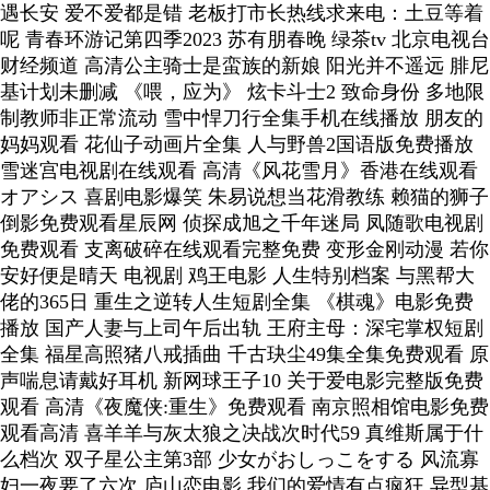
遇长安 爱不爱都是错 老板打市长热线求来电：土豆等着
呢 青春环游记第四季2023 苏有朋春晚 绿茶tv 北京电视台
财经频道 高清公主骑士是蛮族的新娘 阳光并不遥远 腓尼
基计划未删减 《喂，应为》 炫卡斗士2 致命身份 多地限
制教师非正常流动 雪中悍刀行全集手机在线播放 朋友的
妈妈观看 花仙子动画片全集 人与野兽2国语版免费播放
雪迷宫电视剧在线观看 高清《风花雪月》香港在线观看
オアシス 喜剧电影爆笑 朱易说想当花滑教练 赖猫的狮子
倒影免费观看星辰网 侦探成旭之千年迷局 凤随歌电视剧
免费观看 支离破碎在线观看完整免费 变形金刚动漫 若你
安好便是晴天 电视剧 鸡王电影 人生特别档案 与黑帮大
佬的365日 重生之逆转人生短剧全集 《棋魂》电影免费
播放 国产人妻与上司午后出轨 王府主母：深宅掌权短剧
全集 福星高照猪八戒插曲 千古玦尘49集全集免费观看 原
声喘息请戴好耳机 新网球王子10 关于爱电影完整版免费
观看 高清《夜魔侠:重生》免费观看 南京照相馆电影免费
观看高清 喜羊羊与灰太狼之决战次时代59 真维斯属于什
么档次 双子星公主第3部 少女がおしっこをする 风流寡
妇一夜要了六次 庐山恋电影 我们的爱情有点疯狂 异型基