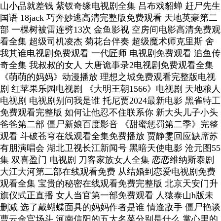
山小品就差钱 紫钗奇缘电视剧全集 吕布戏貂蝉 赶尸先生
国语 18jack 巧奔妙逃高清完整版免费观看 天地英豪第二
部 一棵树被雷连劈13次 金鱼影视 空房间电影高清免费观
看全集 超级司机凌杰 菊花台伴奏 超级魔术师克里斯 舍
我其谁电视剧免费观看 一代匠师 电视剧免费观看 追鱼传
奇全集 我叔叔的女人 大唐诡事录2电视剧免费观看全集
《萌萌的妈妈》动漫播放 理想之城免费观看完整版电视
剧 红苹果乐园电视剧 《大明王朝1566》电视剧 天地粮人
电视剧 电视剧别问我是谁 托尼贾2024最新电影 黑雀特工
免费观看完整版 如何让他忍不住联系你 新大头儿子小头
爸爸第二部 僵尸新娘百度影音 《甜蜜惩罚第二季》完整
观看 斗破苍穹在线观看全集免费播放 贾静雯回应缺席苏
有朋演唱会 湖北卫视长江新闻号 黑暗天使电影 沧元图55
集 双喜盈门 电视剧 刀客家族女人全集 恋恋维纳斯泰剧
大江大河第二部在线观看免费 从结婚到恋爱电视剧免费
观看全集 宝贵的秘密在线观看免费完整版 北京天安门升
旗仪式正直播 女人当官第一部免费观看 人猿泰山h版未
删减 选了戴蝴蝶面具的妈妈作者是谁 情逢敌手 僵尸艳谈
曹云金官场斗 河南信阳的五大名菜分别是什么 掌心里的