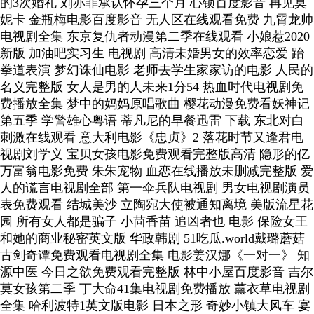
的3次婚礼 刘亦菲承认怀孕三个月 心锁百度影音 再见莫
妮卡 金瓶梅电影百度影音 无人区在线观看免费 九霄龙帅
电视剧全集 东京复仇者动漫第二季在线观看 小娘惹2020
新版 加油吧实习生 电视剧 高清未婚男女的效率恋爱 跆
拳道表演 梦幻诛仙电影 老师去学生家家访的电影 人民的
名义完整版 女人是男的人未来1分54 热血时代电视剧免
费播放全集 梦中的妈妈原唱歌曲 樱花动漫免费看妖神记
第五季 学警雄心粤语 蒂凡尼的早餐迅雷 下载 东北对白
刺激在线观看 意大利电影《忠贞》2 落花时节又逢君电
视剧刘学义 宝贝女孩电影免费观看完整版高清 隐形的亿
万富翁电影免费 朱朱宠物 血恋在线播放未删减完整版 爱
人的谎言电视剧全部 第一伞兵队电视剧 男女电视剧演员
表免费观看 结城美沙 立陶宛大使被通知离境 美版流星花
园 所有女人都是骗子 小茴香苗 追凶者也 电影 保险女王
和她的商业秘密英文版 华政韩剧 51吃瓜.world戴璐蘑菇
古剑奇谭免费观看电视剧全集 电影姜汉娜《一对一》 知
源中医 今日之欲免费观看完整版 林中小屋百度影音 吉尔
莫女孩第二季 丁大命41集电视剧免费播放 薰衣草电视剧
全集 哈利波特1英文版电影 日本之形 奇妙小镇大风车 宴