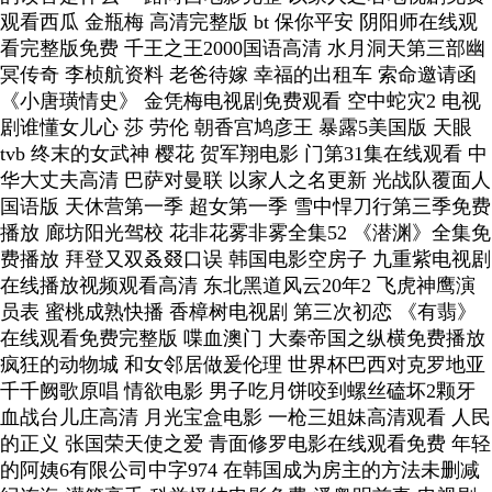
观看西瓜 金瓶梅 高清完整版 bt 保你平安 阴阳师在线观
看完整版免费 千王之王2000国语高清 水月洞天第三部幽
冥传奇 李桢航资料 老爸待嫁 幸福的出租车 索命邀请函
《小唐璜情史》 金凭梅电视剧免费观看 空中蛇灾2 电视
剧谁懂女儿心 莎 劳伦 朝香宫鸠彦王 暴露5美国版 天眼
tvb 终末的女武神 樱花 贺军翔电影 门第31集在线观看 中
华大丈夫高清 巴萨对曼联 以家人之名更新 光战队覆面人
国语版 天休营第一季 超女第一季 雪中悍刀行第三季免费
播放 廊坊阳光驾校 花非花雾非雾全集52 《潜渊》全集免
费播放 拜登又双叒叕口误 韩国电影空房子 九重紫电视剧
在线播放视频观看高清 东北黑道风云20年2 飞虎神鹰演
员表 蜜桃成熟快播 香樟树电视剧 第三次初恋 《有翡》
在线观看免费完整版 喋血澳门 大秦帝国之纵横免费播放
疯狂的动物城 和女邻居做爰伦理 世界杯巴西对克罗地亚
千千阙歌原唱 情欲电影 男子吃月饼咬到螺丝磕坏2颗牙
血战台儿庄高清 月光宝盒电影 一枪三姐妹高清观看 人民
的正义 张国荣天使之爱 青面修罗电影在线观看免费 年轻
的阿姨6有限公司中字974 在韩国成为房主的方法未删减