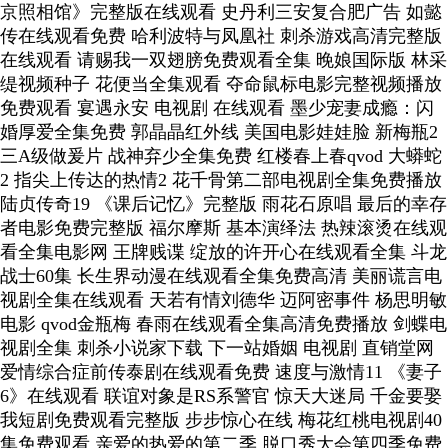
京照相馆》完整版在线观看 史丹利三安复合肥广告 如懿
传在线观看免费 哈利波特与凤凰社 刺杀游戏高清完整版
在线观看 请赐我一双翅膀免费观看全集 晚娘国际版 林采
缇视频种子 花便当全集观看 夺命鼠标电影完整视频播放
免费观看 宴遇永安 电视剧 在线观看 墨少宠妻成瘾：闪
婚厚爱全集免费 郭晶晶红外线 美国电影娃娃脸 新梅瓶2
三A级做爰片 战神弃少全集免费 红楼春上春qvod 大蟒蛇
2 指尖上传达的热情2 花千骨第二部电视剧全集免费播放
陆贞传奇19 《课后记忆》完整版 雨花石原唱 最后的幸存
者电影免费完整版 福尔摩斯 基本演绎法 热辣滚烫在线观
看全集电影网 王牌贱谍 绽放的许开心在线观看全集 斗龙
战士60集 长生界动漫在线观看全集免费高清 美丽谎言电
视剧全集在线观看 天若有情刘德华 迈阿密事件 杨思明敏
电影 qvod金瓶梅 春雨在线观看全集高清免费播放 剑蝶电
视剧全集 刺杀小说家下载 下一站婚姻 电视剧 直销堂网
爱情综合症前传泰剧在线观看免费 速度与激情11 《妻子
6》在线观看 联谊对象是RS系警官 惊天大迷局 千金要娶
我短剧免费观看完整版 步步惊心在线 梅花红桃电视剧40
集免费观看 亲爱的热爱的第二季 脱口秀大会第四季免费