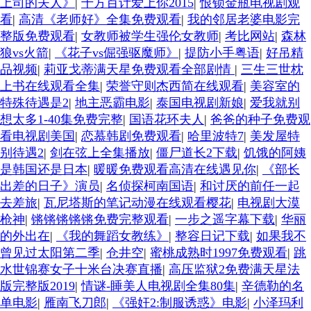
上司的夫人》
|
千方百计爱上你2015
|
恨锁金瓶电视剧观
看
|
高清《老师好》全集免费观看
|
我的邻居老婆电影完
整版免费观看
|
女教师被学生强伦女教师
|
考比网站
|
森林
狼vs火箭
|
《花子vs倔强驱魔师》
|
提防小手粤语
|
好吊精
品视频
|
莉亚戈蒂满天星免费观看全部剧情
|
三生三世枕
上书在线观看全集
|
荣誉守则杰西简在线观看
|
美容室的
特殊待遇是2
|
地主恶霸电影
|
泰国电视剧新娘
|
爱我就别
想太多1-40集免费完整
|
国语花环夫人
|
爸爸的种子免费观
看电视剧美国
|
恋慕韩剧免费观看
|
哈里波特7
|
美发屋特
别待遇2
|
剑在弦上全集播放
|
僵尸道长2下载
|
饥饿的阿姨
是韩国还是日本
|
暖暖免费观看高清在线遇见你
|
《部长
出差的日子》演员
|
名侦探柯南国语
|
和讨厌的前任一起
去差旅
|
瓦尼塔斯的笔记动漫在线观看樱花
|
电视剧大漠
枪神
|
锵锵锵锵锵免费完整观看
|
一步之遥字幕下载
|
华丽
的外出在
|
《我的舞蹈女教练》
|
整容日记下载
|
如果我不
曾见过太阳第二季
|
仓井空
|
蜜桃成熟时1997免费观看
|
跳
水世锦赛女子十米台决赛直播
|
高压监狱2免费满天星法
版完整版2019
|
情谜-睡美人电视剧全集80集
|
辛德勒的名
单电影
|
雁南飞刀郎
|
《强奸2:制服诱惑》电影
|
小泽玛利