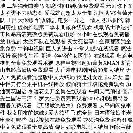
地 二胡独奏曲赛马 初恋时间1到6集免费观看 老师你下面
太紧进不去动态图 爱我就别想太多全集 法国队VS葡萄牙
队 王牌大保镖 华政韩剧 电影三分之一情人 柳浪闻莺 韩
国萌娃 虚构推理第二季未删减在线观看 机动战士敢达 扫
毒风暴高清完整版免费观看电影 24小时在线观看免费播
放电视剧 太空部队在线观看 灾女变福妻：全家都宠我全
集免费 牛莉电视剧 巨人的进击 非常人贩2在线观看 魔法
保姆 豪情夜生活 高清《年轻的女医生》在线观看 归途电
视剧全集免费观看乐视 原神申鹤掀起奶盖黄XMAN 断背
山电影高清版免费观看 大香港电视剧国语30集大结局 无
人区免费观看完整版中文大结局 我是处女座 jizz妇女 雪
中悍刀行全集手机在线播放 假面骑士亚极陀免费观看 加
油菊花国语 冬暖花会开全集在线观看 午间天气预报 僵尸
先生国语高清 斗罗大陆免费完整观看209 特利迦奥特曼
国语免费观看 《无限城决战篇》免费观看 太平间闹鬼事
件 我女朋友的妺妺3 爱人欲望 飞虎全集 日本语徐娘半老
电影有哪些 西瓜视频在线免费观看 龙须沟免费 纳粹狂魔
中文免费观看全集高清 锦月如歌电视剧大结局 国家宝藏