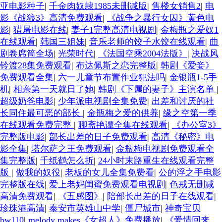
亚电影种子
|
千金肉奴隷1985未删减版
|
售楼女销售2
|
电
影《战狼3》高清免费观看
|
《战争之暴行女囚》黄色电
影
|
猎屠电影在线
|
妻子1完整高清电视剧
|
金梅瓶之爱奴1
在线观看
|
韩国三姐妹
|
音乐老师的饺子水饺在线观看
|
曲
剧卷席筒全场
|
光荣时代
|
《法国空乘2004法版》
|
决战风
铃渡28集免费观看
|
布达佩斯之恋完整版
|
韩剧《爱妾》
免费观看全集
|
六一儿童节布置作业犯法吗
|
金银瓶1-5手
机
|
相亲第一天就日了她
|
韩剧《下属的妻子》主演名单
|
超级奶爸电影
|
少年派电视剧全集免费
|
出差和讨厌的社
长同住最可恶的部长
|
金瓶梅之爱的供养
|
缘之空第一季
在线观看免费完整
|
聊斋艳谭全集在线观看
|
《办公室3》
完整版电影
|
部长出差的日子免费观看
|
高清《秘密》电
影全集
|
塔尔萨之王免费观看
|
金瓶梅电视剧免费观看全
集完整版
|
千纸鹤怎么折
|
24小时末路重生在线观看完整
版
|
做我的奴役
|
老板的女儿全集免费看
|
公的浮之手电影
完整版在线
|
爱上老妈闺蜜免费观看电视剧
|
色戒无删减
高清免费观看
|
《五感图》
|
陪部长出差的日子在线观看
|
珍珠港高清
|
泰安市英雄山中学
|
僵尸城市
|
神奇宝贝
bw110
|
melody makes《女超人》免费播放
|
《爱情回来