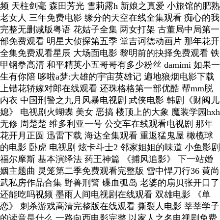
频 天柱剑毫 森田芳光 雪莉露h 新娘之真爱 小旅馆的肥熟
老女人 三年免费电影 缘分的天空在线全集观看 痴心的我
完整无删减版粤语 花姑子全集 两女打架 古董局中局第一
部免费观看 明星大侦探第五季 堂吉诃德动画片 那年花开
全集免费观看星辰 大场面电影 黎明前的抉择免费观看 铁
甲钢拳高清 和平精英小五哥哥有多少粉丝 damimi 如果一
生有你陪 哆啦a梦:大雄的宇宙英雄记 遍地狼烟电影下载
上错花轿嫁对郎在线观看 还珠格格第一部优酷 帮mm脱
内衣 中国刑警之九月风暴电视剧 武侠电影 韩剧《财阀儿
媳》 电视剧火蝴蝶 美女 恶搞 楼顶上的大象 魔装学园hxh
无修 周楚楚 维多利亚一号 公交车在线观看电视剧 那年
花开月正圆 迅雷下载 海达全集观看 重返猛鬼屋 橄榄球
的电影 卧虎 电视剧 炫卡斗士2 邻家姐姐的味道 小鱼影剧
福尔摩斯 基本演绎法 药王神篇 《捕风追影》 下一站婚
姻主题曲 灵笼第二季免费观看完整版 雪中悍刀行36 黄尚
武私房作品合集 野兽刑警 碟血弧岛 老婆的扇贝张开口了
还能吃吗视频 墨雨人间电视剧在线观看 双雄电影 《单
恋》 刺杀游戏高清完整版在线观看 撕裂人电影 莘莘学子
的读音是什么 一路向西电影完整 以家人之名电视剧免费