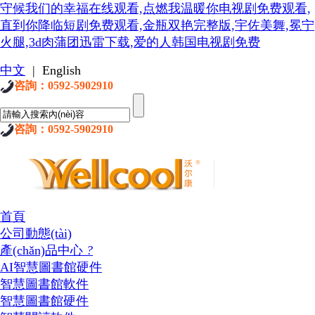
守候我们的幸福在线观看,点燃我温暖你电视剧免费观看,
直到你降临短剧免费观看,金瓶双艳完整版,宇佐美舞,冕宁
火腿,3d肉蒲团迅雷下载,爱的人韩国电视剧免费
中文
|
English
咨詢：0592-5902910
咨詢：0592-5902910
首頁
公司動態(tài)
產(chǎn)品中心
?
AI智慧圖書館硬件
智慧圖書館軟件
智慧圖書館硬件