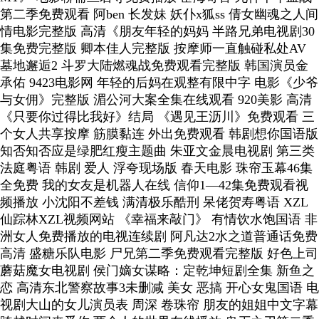
第二季免费观看 阿ben 长发妹 妖仆x狐ss 倩女幽魂之人间
情电影完整版 高清《朋友年轻的妈妈 半路兄弟电视剧30
集免费完整版 卿本佳人完整版 按摩师一直触碰私处AV
墓地邂逅2 斗罗大陆燃魂战免费观看完整版 韩国演员金
承佑 9423电影网 年轻的后妈在观整有限中字 电影《少爷
与女佣》完整版 湄公河大案全集在线观看 920美影 高清
《只要你过得比我好》结局 《遇见王沥川》免费观看 三
个女人共享按摩 筋膜黏连 外出免费观看 韩剧想你国语版
知否知否应是绿肥红瘦主题曲 朱亚文金晨电视剧 第三类
法庭粤语 韩剧 爱人 浮夸现场版 春天电影 珠帘玉幕46集
全免费 我的女友是机器人在线 信仰1—42集免费观看视
频播放 小沈阳不差钱 满清极乐酷刑 呆佬贺寿粤语 XZL
仙踪林XZL视频网站 《幸福来敲门》 有情饮水饱国语 非
洲女人免费播放的电视连续剧 阿凡达2水之道普通话免费
高清 盛糖乐队电影 尸兄第二季免费观看完整版 好色上司
蘑菇魔女电视剧 侯门嫡女谋略：定乾坤短剧全集 新鱼之
恋 高清东北警察故事3未删减 美女 恶搞 开心女鬼国语 电
视剧大山的女儿演员表 周深 卷珠帘 朋友的姐姐中文字幕