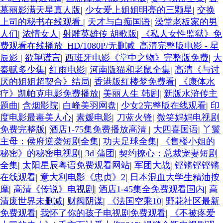
墓丽影满天星真人版
|
少女爱上姐姐明亮的三颗星
|
交换
上司的秘书在线观看
|
天才与白痴国语
|
澡堂老板家的男
人们
|
浓情女人
|
射雕英雄传 胡歌版
|
《私人女性监狱》免
费观看在线播放_HD/1080P/无删减_高清完整版电影 - 星
辰影
|
欲望谎言
|
西班牙电影《掌中之物》完整版免费
|
大
秦赋多少集
|
红雨电影
|
河南版猫和老鼠全集
|
高清《与讨
厌的姐姐超契合》结局
|
香港版红楼梦免费看
|
《康体水
疗》凯帕克电影免费播放
|
美丽人生 韩剧
|
新版水浒传主
题曲
|
含烟影院
|
白峰美羽网盘
|
少女2完整版在线观看
|
印
度电影最毒美人心
|
素媛电影
|
刀蓝火锋
|
微笑妈妈电视剧
免费完整版
|
酒店1-75集免费播放高清
|
大四喜国语
|
丫鬟
主母：侯府逆袭短剧全集
|
功夫足球全集
|
《售楼小姐的
秘密》的秘密电视剧
|
3d 蒲团
|
契约撩心：总裁宠妻短剧
全集
|
太阳星辰粤语免费观看网站
|
军团大战
|
铿锵铿铿锵
在线观看
|
意大利电影《忠贞》2
|
日本混血大学生精油按
摩
|
高清《传说》电视剧
|
酒店1-45集全免费观看国内
|
高
清废世界未删减
|
财阀阴谋
|
《法国空乘10
|
野花社区最新
免费观看
|
我怀了你的孩子电视剧免费观看
|
《不被疼爱