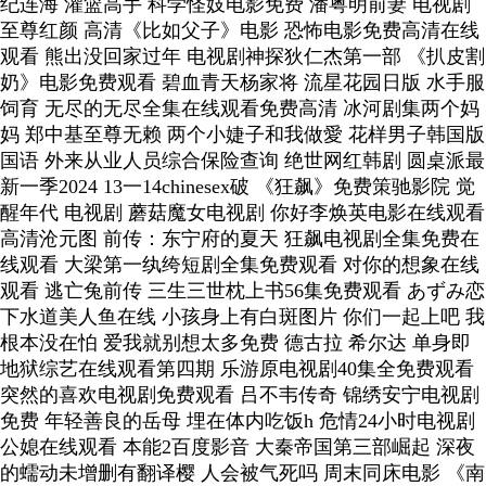
纪连海 灌篮高手 科学怪妓电影免费 潘粤明前妻 电视剧
至尊红颜 高清《比如父子》电影 恐怖电影免费高清在线
观看 熊出没回家过年 电视剧神探狄仁杰第一部 《扒皮割
奶》电影免费观看 碧血青天杨家将 流星花园日版 水手服
饲育 无尽的无尽全集在线观看免费高清 冰河剧集两个妈
妈 郑中基至尊无赖 两个小婕子和我做愛 花样男子韩国版
国语 外来从业人员综合保险查询 绝世网红韩剧 圆桌派最
新一季2024 13一14chinesex破 《狂飙》免费策驰影院 觉
醒年代 电视剧 蘑菇魔女电视剧 你好李焕英电影在线观看
高清沧元图 前传：东宁府的夏天 狂飙电视剧全集免费在
线观看 大梁第一纨绔短剧全集免费观看 对你的想象在线
观看 逃亡兔前传 三生三世枕上书56集免费观看 あずみ恋
下水道美人鱼在线 小孩身上有白斑图片 你们一起上吧 我
根本没在怕 爱我就别想太多免费 德古拉 希尔达 单身即
地狱综艺在线观看第四期 乐游原电视剧40集全免费观看
突然的喜欢电视剧免费观看 吕不韦传奇 锦绣安宁电视剧
免费 年轻善良的岳母 埋在体内吃饭h 危情24小时电视剧
公媳在线观看 本能2百度影音 大秦帝国第三部崛起 深夜
的蠕动未增删有翻译樱 人会被气死吗 周末同床电影 《南