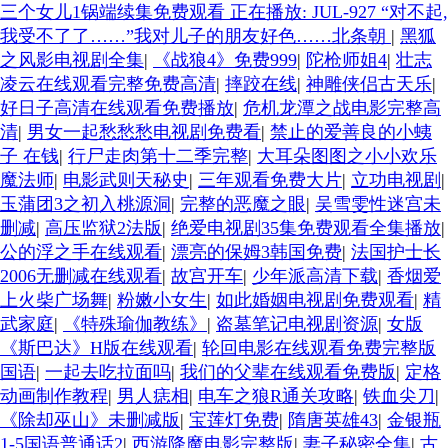
三个女儿1锅端续集免费观看 正在播放: JUL-927 “对不起,
我受不了了……”我对儿子的朋友好色……北条朝
|
黑狐
之风影电视剧全集
|
《战狼4》免费999
|
陀枪师姐4
|
壮志
凌云在线观看完整免费高清
|
摔跤在线
|
神雕侠侣古天乐
|
好日子高清在线观看免费播放
|
危机龙潭之战电影完整高
清
|
男女一起愁愁愁电视剧免费看
|
禁止的爱善良的小蛦
子 在钱
|
行尸走肉第十二季完整
|
大耳朵图图之小小欢乐
魔法师
|
电影武则天秘史
|
三年观看免费大片
|
立功电视剧
|
玉蒲团3之初入桃源洞
|
完整的恶魔之眼
|
吴雪雯性迷宫未
删减
|
高压监狱2法版
|
绝爱电视剧35集免费观看全集播放
|
公的浮之手在线观看
|
漂亮的保姆3韩国免费
|
法国护士长
2006无删减在线观看
|
故宫开车
|
少年派高清下载
|
香烟爱
上火柴广场舞
|
粉嫩小女生
|
如此婚姻电视剧免费观看
|
精
武家庭
|
《特殊瑜伽教练》
|
盗墓笔记电视剧资源
|
女版
《斯巴达》H版在线观看
|
轮回电影在线观看免费完整版
国语
|
一起去吃拉面吗
|
我们的父辈在线观看免费版
|
定格
动画制作教程
|
男人痣相
|
电车之狼R通关攻略
|
铁血尖刀
|
《除却巫山》未删减版
|
宝莲灯免费
|
隋唐英雄43
|
金银瓶
1-5国语普通话2
|
西游降魔电影完整版
|
妻子秘密全集
|
古