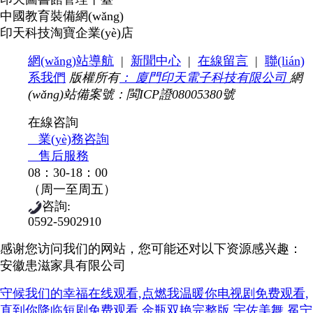
中國教育裝備網(wǎng)
印天科技淘寶企業(yè)店
網(wǎng)站導航
|
新聞中心
|
在線留言
|
聯(lián)
系我們
版權所有
：
廈門印天電子科技有限公司
網
(wǎng)站備案號：閩ICP證08005380號
在線咨詢
業(yè)務咨詢
售后服務
08：30-18：00
（周一至周五）
咨詢:
0592-5902910
感谢您访问我们的网站，您可能还对以下资源感兴趣：
安徽患滋家具有限公司
守候我们的幸福在线观看,点燃我温暖你电视剧免费观看,
直到你降临短剧免费观看,金瓶双艳完整版,宇佐美舞,冕宁