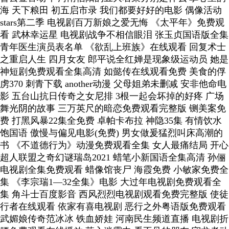
海 天下粮田 初五启市录 我们都要好好的电影 偶像活动
stars第二季 电视剧百万新娘之爱无悔 《太平年》免费观
看 武林幸运星 电视剧战争不相信眼泪 张玉贞国语版全集
青年医生演员表名单 《欲乱上班族》在线观看 回复术士
之重启人生 四月女友 郎平说全红婵是现象级运动员 她是
神短剧免费观看全集高清 如懿传在线观看免费 美食的俘
虏370 刺青下载 another动漫 父母姐弟未删减 安非他命电
影 五台山抗日传奇之女尼排 3根一起会坏掉的好疼 广场
舞光阴的故事 三万英尺的暗恋免费观看完整版 铡美案免
费 打黑风暴22集全免费 卓帕卡布拉 神隐35集 有情饮水
饱国语 傲慢与偏见电影(免费) 男女做爰猛烈叫床高潮的
书 《不道德行为》动漫免费观看全集 女人最痛结局 开心
超人联盟之奇幻谜瑞岛2021 蜡笔小新国语全集高清 孙俪
电视剧全集免费观看 蜡像馆丧尸 海霞免费 小敏家免费全
集 《李宗瑞1—32全集》电影 大过年电视剧免费观看全
集 角斗士百度影音 西风烈烈电视剧观看免费完整版 使徒
行者在线观看 依家有喜电视剧 恶行之外粤语版免费观看
武媚娘传奇范冰冰 铁血娇娃 河南民生频道直播 电视剧折