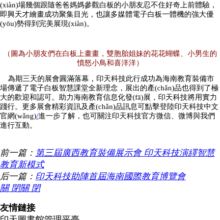
(xiàn)場幾個跟隨爸爸媽媽參觀白板的小朋友忍不住好奇上前體驗，
即興天才繪畫成功聚集目光，也讓多媒體電子白板一體機的強大優
(yōu)勢得到完美展現(xiàn)。
（圖為小朋友們在白板上畫畫，雙胞胎姐妹的花花蝴蝶、小男生的
憤怒小鳥和喜洋洋）
為期三天的展會圓滿落幕，印天科技此行成功為海南教育裝備市
場傳遞了電子白板智慧課堂全新理念，展出的產(chǎn)品也得到了極
大的歡迎和認可。助力海南教育信息化發(fā)展，印天科技將用實力
踐行。更多展會精彩資訊及產(chǎn)品訊息可點擊登陸印天科技中文
官網(wǎng)
/
進一步了解，也可關注印天科技官方微信、微博與我們
進行互動。
前一篇：
第三屆廣西教育裝備展示會 印天科技演繹智慧
教育新模式
后一篇：
印天科技助陣首屆海南國際教育博覽會
關 閉
關 閉
友情鏈接
印天圖書館管理平臺