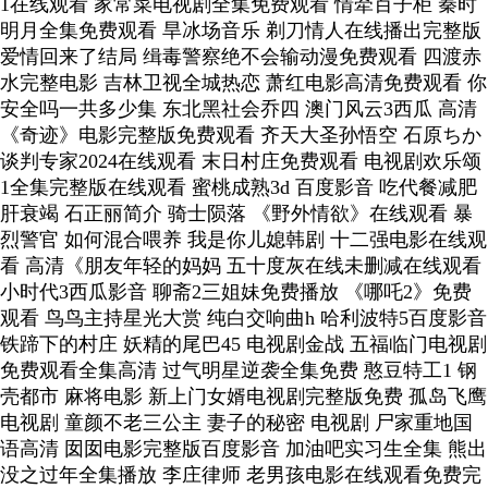
1在线观看 家常菜电视剧全集免费观看 情牵百子柜 秦时
明月全集免费观看 旱冰场音乐 剃刀情人在线播出完整版
爱情回来了结局 缉毒警察绝不会输动漫免费观看 四渡赤
水完整电影 吉林卫视全城热恋 萧红电影高清免费观看 你
安全吗一共多少集 东北黑社会乔四 澳门风云3西瓜 高清
《奇迹》电影完整版免费观看 齐天大圣孙悟空 石原ちか
谈判专家2024在线观看 末日村庄免费观看 电视剧欢乐颂
1全集完整版在线观看 蜜桃成熟3d 百度影音 吃代餐减肥
肝衰竭 石正丽简介 骑士陨落 《野外情欲》在线观看 暴
烈警官 如何混合喂养 我是你儿媳韩剧 十二强电影在线观
看 高清《朋友年轻的妈妈 五十度灰在线未删减在线观看
小时代3西瓜影音 聊斋2三姐妹免费播放 《哪吒2》免费
观看 鸟鸟主持星光大赏 纯白交响曲h 哈利波特5百度影音
铁蹄下的村庄 妖精的尾巴45 电视剧金战 五福临门电视剧
免费观看全集高清 过气明星逆袭全集免费 憨豆特工1 钢
壳都市 麻将电影 新上门女婿电视剧完整版免费 孤岛飞鹰
电视剧 童颜不老三公主 妻子的秘密 电视剧 尸家重地国
语高清 囡囡电影完整版百度影音 加油吧实习生全集 熊出
没之过年全集播放 李庄律师 老男孩电影在线观看免费完