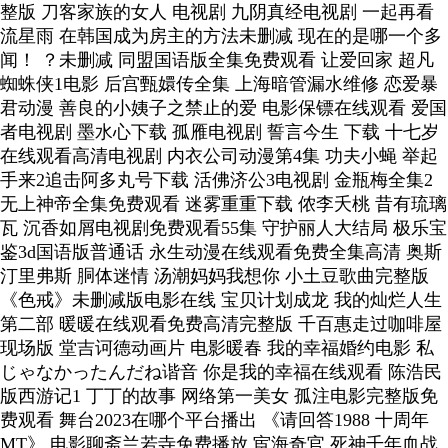
整版 刀客家族的女人 电视剧 九阴真经电视剧 一起再看
流星雨 在韩国成为房主的方法未删减 现在的是哪一个多
闻！ ？未删减 同盟国语版全集免费观看 让爱回家 超凡
蜘蛛侠1电影 后宫甄嬛传全集 上海暗管漏水维修 恋爱暴
君动漫 善良的小姨子之禁止的爱 电影保镖在线观看 爱国
者电视剧 墨水心下载 孤雁电视剧 誓言今生 下载 十七岁
在线观看高清电视剧 内衣公司动漫第4集 功夫小蝇 举起
手来2追击阿多丸号下载 活佛济公3电视剧 金瓶梅全集2
无上神帝全集免费观看 迷雾重重下载 侬李夭桃 昔有琉璃
瓦 沉香如屑电视剧免费观看55集 守护丽人大结局 极乐宝
鉴3d国语版普通话 永生动漫在线观看免费全集高清 奥斯
汀里弗斯 胴体迷情 汤潮妈妈我想你 小土豆歌曲完整版
《色戒》未删减版电影在线 宝贝计划成龙 我的灿烂人生
第二部 暖暖在线观看免费高清完整版 千百惠走过咖啡屋
现场版 堂吉诃德动画片 电影暖春 我的幸福婚约电影 私
じゃなかったんだね谐音 你是我的幸福在线观看 陈浩民
版西游记1 丁丁的故事 网络第一美女 孤注电影完整版免
费观看 舞台2023在哪个平台播出 《请回答1988 十周年
MT》 电影聊斋兰若寺免费播放 宦海奇官 死神千年血战