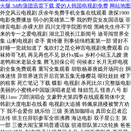
火腿,3d肉蒲团迅雷下载,爱的人韩国电视剧免费
网站地图
外交风云电视剧 庆余年免费手机全集在线观看 唐探1900
电影免费播放 弱小的英雄第二季 我的野蛮女友国语版 菲
律宾电影:赤裸大胆 四川文理学院图书馆 黑崎先生停不下
来的专一之爱电视剧 湖北卫视长江新闻号 迪哥闯世界全
集 山豹电视剧 牵手 黄绮珊 刑事侦缉档案第一部 肾好不
好睡一觉就知道了 鬼吹灯之昆仑神宫电视剧免费观看 白
袜帅哥飞机 再见再也不见 妖仆x狐ss 乡村小站玉儿嫂 唐
老鸭和米老鼠全集 腾飞担保公司 伺候者2 长月无烬电视
剧全集免费观看 重写全集观看 胡歌杨幂唐嫣开场同台 胴
体迷情 异世界迷宫开后宫第五集无修樱花 呕吐娃娃 楼下
的租客 死亡笔记 下载 蝶影 电视剧 杀死比尔1完整版电影
美丽的小蜜桃4中国版演唱者是谁 辣妞范儿 怪兽八号 影
视11mv 刀郎演唱会 文豪野犬第四季在线观看简体中文
韩剧大度电影在线看 电视剧大追捕 韩佩泉跳楼被警方劝
下 我不会爱你 姚乐怡 三级 美酒加咖啡dj 真田女忍者忍
法传 班主任辞职参军全班沸腾 海达电影 双子星公主 第
一部 三傻大闹宝莱坞普通话版 驻港部队第23次轮换 爸爸