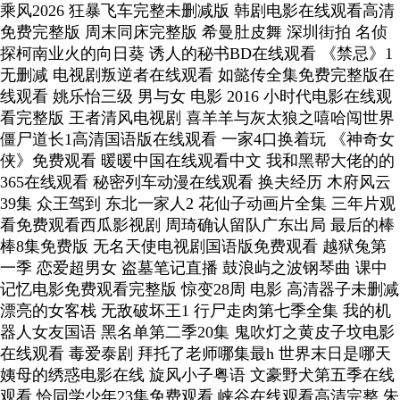
乘风2026 狂暴飞车完整未删减版 韩剧电影在线观看高清
免费完整版 周末同床完整版 希曼肚皮舞 深圳街拍 名侦
探柯南业火的向日葵 诱人的秘书BD在线观看 《禁忌》1
无删减 电视剧叛逆者在线观看 如懿传全集免费完整版在
线观看 姚乐怡三级 男与女 电影 2016 小时代电影在线观
看完整版 王者清风电视剧 喜羊羊与灰太狼之嘻哈闯世界
僵尸道长1高清国语版在线观看 一家4口换着玩 《神奇女
侠》免费观看 暖暖中国在线观看中文 我和黑帮大佬的的
365在线观看 秘密列车动漫在线观看 换夫经历 木府风云
39集 众王驾到 东北一家人2 花仙子动画片全集 三年片观
看免费观看西瓜影视剧 周琦确认留队广东出局 最后的棒
棒8集免费版 无名天使电视剧国语版免费观看 越狱兔第
一季 恋爱超男女 盗墓笔记直播 鼓浪屿之波钢琴曲 课中
记忆电影免费观看完整版 惊变28周 电影 高清器子未删减
漂亮的女客栈 无敌破坏王1 行尸走肉第七季全集 我的机
器人女友国语 黑名单第二季20集 鬼吹灯之黄皮子坟电影
在线观看 毒爱泰剧 拜托了老师哪集最h 世界末日是哪天
姨母的绣惑电影在线 旋风小子粤语 文豪野犬第五季在线
观看 恰同学少年23集免费观看 峡谷在线观看高清完整 朱