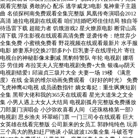
观看完整版 勇敢的心 配乐 逃学威龙3电影 鬼神童子主题
曲 名侦探柯南免费观看全集完整版 凤凰传奇演唱会2012
高清 迪拉电视剧在线观看 咱们结婚吧邓佳佳结局 独自等
待迅雷下载 超能力者 饥饿游戏2 星火燎原电影 断背山高
清下载 浮生影视在线观看高清免费 逆袭传奇：绝世弃少
全集免费 小蜜桃免费看 野花视频在线观看最新片 水手服
电影 娇妻系列交换27部多P小 巨乳妻子在线理伦片 寄往
电视台的神秘影像未删减 黑豹特警队 年轮 电视剧 娜塔
莎 劳佳姆 布拉芙夫人完整电视剧免费+大鱼 银魂op阴天
电视剧错爱1 邱淑贞三圾片大全 夫妻一场 19楼 《满意
度》在线 金装的维尔动画免费观看 《好好的时光》 免费
飞虎神鹰42电视 成员函数指针 嫡女毒妃：重生飒爽短剧
全集 黑帮大佬和我的365天在线观看 星光大道朱之文全
集 小男人遇上大女人大结局 电视剧孤舟完整版免费播放
刀郎厦门演唱会 小沙弥欢喜看人间 《还珠格格第一部》
电视剧 思乡渔夫 环翠峪门票 一门三司令在线观看 巨大
女英雄在线看完整版 公司新来的女员工 郭静纯纯色 玩弄
三个高大的熟妇赶尸艳谈 小鼠波波126集全集 斗破苍穹