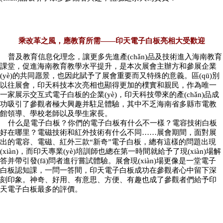
乘改革之風，應教育所需——印天電子白板亮相大受歡迎
普及教育信息化理念，讓更多先進產(chǎn)品及技術進入海南教育
課堂，促進海南教育教學水平提升，是本次展會主辦方和參展企業
(yè)的共同愿景，也因此賦予了展會重要而又特殊的意義。區(qū)別
以往展會，印天科技本次亮相也顯得更加的樸實和親民，作為唯一
一家展示交互式電子白板的企業(yè)，印天科技帶來的產(chǎn)品成
功吸引了參觀者極大興趣并駐足體驗，其中不乏海南省多縣市電教
館領導、學校老師以及學生家長。
什么是電子白板？你們的電子白板有什么不一樣？電容技術白板
好在哪里？電磁技術和紅外技術有什么不同……展會期間，面對展
出的電容、電磁、紅外三款“新奇”電子白板，總有這樣的問題出現
(xiàn)，而印天專業(yè)培訓師也總在第一時間就給予了現(xiàn)場解
答并帶引發(fā)問者進行嘗試體驗。展會現(xiàn)場更像是一堂電子
白板認知課，一問一答間，印天電子白板成功在參觀者心中留下深
刻印象。神奇、好用、有意思、方便、有趣也成了參觀者們給予印
天電子白板最多的評價。